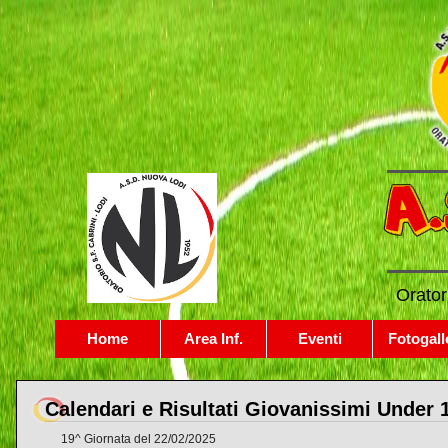
Orator
Home
Area Inf.
Eventi
Fotogall
Calendari e Risultati Giovanissimi Under 
19^ Giornata del 22/02/2025