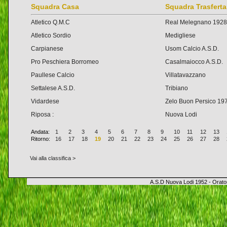
Squadra Casa
Squadra Trasferta
Atletico Q.M.C
Real Melegnano 1928
Atletico Sordio
Medigliese
Carpianese
Usom Calcio A.S.D.
Pro Peschiera Borromeo
Casalmaiocco A.S.D.
Paullese Calcio
Villatavazzano
Settalese A.S.D.
Tribiano
Vidardese
Zelo Buon Persico 19
Riposa :
Nuova Lodi
Andata:
1
2
3
4
5
6
7
8
9
10
11
12
13
Ritorno:
16
17
18
19
20
21
22
23
24
25
26
27
28
Vai alla classifica >
A.S.D Nuova Lodi 1952 - Orator